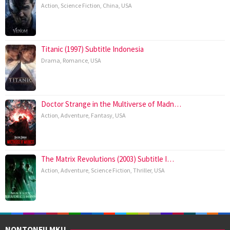
Action
,
Science Fiction
,
China
,
USA
Titanic (1997) Subtitle Indonesia
Drama
,
Romance
,
USA
Doctor Strange in the Multiverse of Madn…
Action
,
Adventure
,
Fantasy
,
USA
The Matrix Revolutions (2003) Subtitle I…
Action
,
Adventure
,
Science Fiction
,
Thriller
,
USA
NONTONFILMKU