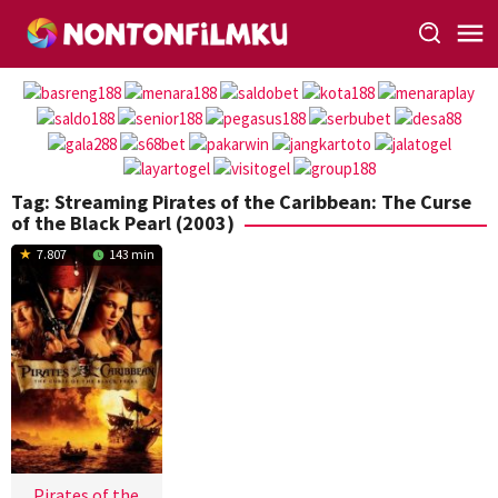
Loncat
ke
konten
Tag:
Streaming Pirates of the Caribbean: The Curse
of the Black Pearl (2003)
7.807
143 min
Pirates of the