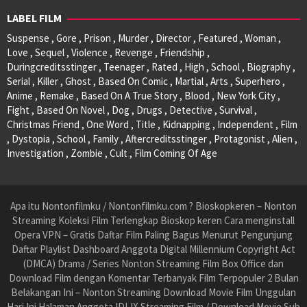
LABEL FILM
Suspense , Gore , Prison , Murder , Director , Featured , Woman ,
Love , Sequel , Violence , Revenge , Friendship ,
Duringcreditsstinger , Teenager , Rated , High , School , Biography ,
Serial , Killer , Ghost , Based On Comic , Martial , Arts , Superhero ,
Anime , Remake , Based On A True Story , Blood , New York City ,
Fight , Based On Novel , Dog , Drugs , Detective , Survival ,
Christmas Friend , One Word , Title , Kidnapping , Independent , Film
, Dystopia , School , Family , Aftercreditsstinger , Protagonist , Alien ,
Investigation , Zombie , Cult , Film Coming Of Age
Apa itu Nontonfilmku / Nontonfilmku.com ? Bioskopkeren – Nonton
Streaming Koleksi Film Terlengkap Bioskop keren Cara menginstall
Opera VPN – Gratis Daftar Film Paling Bagus Menurut Pengunjung
Daftar Playlist Dashboard Anggota Digital Millennium Copyright Act
(DMCA) Drama / Series Nonton Streaming Film Box Office dan
Download Film dengan Komentar Terbanyak Film Terpopuler 2 Bulan
Belakangan Ini – Nonton Streaming Download Movie Film Unggulan
Hari Ini Halaman Anggota IDLIX Streaming Film / Download Movie Sub