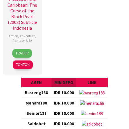
Caribbean: The
Curse of the
Black Pearl
(2003) Subtitle
Indonesia
Action
,
Adventure
,
Fantasy
,
USA
9
Gore
TRAILER
Jul
Verbinski
2003
TONTON
AGEN
MIN DEPO
LINK
Basreng188
IDR 10.000
Menara188
IDR 10.000
Senior188
IDR 10.000
Saldobet
IDR 10.000