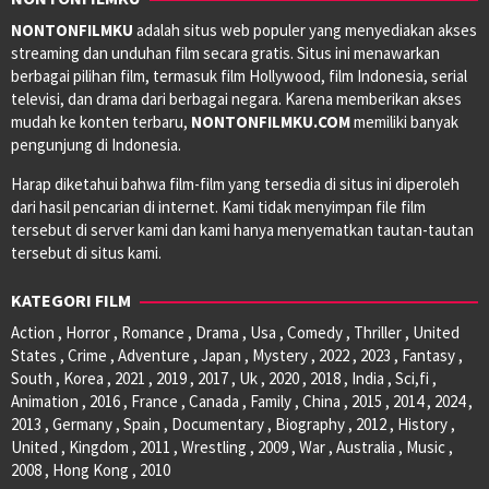
NONTONFILMKU
adalah situs web populer yang menyediakan akses
streaming dan unduhan film secara gratis. Situs ini menawarkan
berbagai pilihan film, termasuk film Hollywood, film Indonesia, serial
televisi, dan drama dari berbagai negara. Karena memberikan akses
mudah ke konten terbaru,
NONTONFILMKU.COM
memiliki banyak
pengunjung di Indonesia.
Harap diketahui bahwa film-film yang tersedia di situs ini diperoleh
dari hasil pencarian di internet. Kami tidak menyimpan file film
tersebut di server kami dan kami hanya menyematkan tautan-tautan
tersebut di situs kami.
KATEGORI FILM
Action , Horror , Romance , Drama , Usa , Comedy , Thriller , United
States , Crime , Adventure , Japan , Mystery , 2022 , 2023 , Fantasy ,
South , Korea , 2021 , 2019 , 2017 , Uk , 2020 , 2018 , India , Sci,fi ,
Animation , 2016 , France , Canada , Family , China , 2015 , 2014 , 2024 ,
2013 , Germany , Spain , Documentary , Biography , 2012 , History ,
United , Kingdom , 2011 , Wrestling , 2009 , War , Australia , Music ,
2008 , Hong Kong , 2010