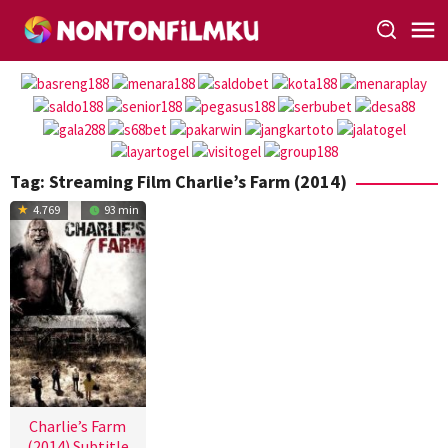
Loncat
ke
konten
Tag:
Streaming Film Charlie’s Farm (2014)
4.769
93 min
Charlie’s Farm
(2014) Subtitle