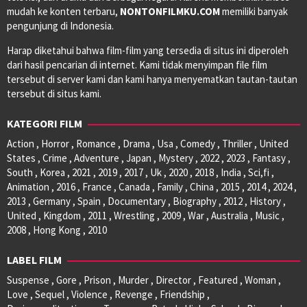
mudah ke konten terbaru,
NONTONFILMKU.COM
memiliki banyak
pengunjung di Indonesia.
Harap diketahui bahwa film-film yang tersedia di situs ini diperoleh
dari hasil pencarian di internet. Kami tidak menyimpan file film
tersebut di server kami dan kami hanya menyematkan tautan-tautan
tersebut di situs kami.
KATEGORI FILM
Action , Horror , Romance , Drama , Usa , Comedy , Thriller , United
States , Crime , Adventure , Japan , Mystery , 2022 , 2023 , Fantasy ,
South , Korea , 2021 , 2019 , 2017 , Uk , 2020 , 2018 , India , Sci,fi ,
Animation , 2016 , France , Canada , Family , China , 2015 , 2014 , 2024 ,
2013 , Germany , Spain , Documentary , Biography , 2012 , History ,
United , Kingdom , 2011 , Wrestling , 2009 , War , Australia , Music ,
2008 , Hong Kong , 2010
LABEL FILM
Suspense , Gore , Prison , Murder , Director , Featured , Woman ,
Love , Sequel , Violence , Revenge , Friendship ,