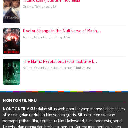
Titanic (1997) Subtitle Indonesia
Drama
,
Romance
,
USA
Doctor Strange in the Multiverse of Madn…
Action
,
Adventure
,
Fantasy
,
USA
The Matrix Revolutions (2003) Subtitle I…
Action
,
Adventure
,
Science Fiction
,
Thriller
,
USA
NONTONFILMKU
NONTONFILMKU
adalah situs web populer yang menyediakan akses
streaming dan unduhan film secara gratis. Situs ini menawarkan
berbagai pilihan film, termasuk film Hollywood, film Indonesia, serial
televisi, dan drama dari berbagai negara. Karena memberikan akses