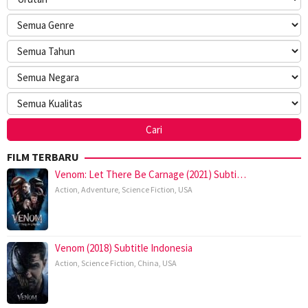
FILM TERBARU
Venom: Let There Be Carnage (2021) Subti…
Action
,
Adventure
,
Science Fiction
,
USA
Venom (2018) Subtitle Indonesia
Action
,
Science Fiction
,
China
,
USA