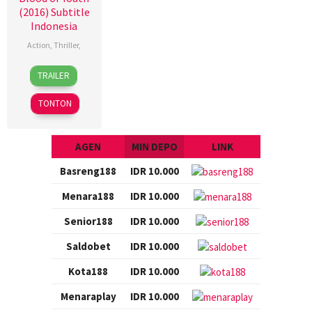
(2016) Subtitle
Indonesia
Action
,
Thriller
,
16
Yang
TRAILER
Dec
Shupeng
2016
TONTON
AGEN
MIN DEPO
LINK
Basreng188
IDR 10.000
Menara188
IDR 10.000
Senior188
IDR 10.000
Saldobet
IDR 10.000
Kota188
IDR 10.000
Menaraplay
IDR 10.000