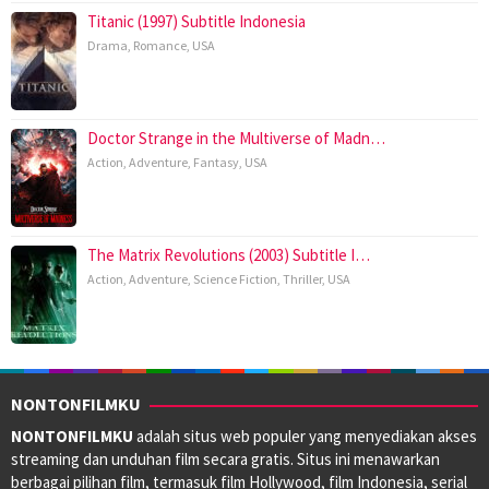
Titanic (1997) Subtitle Indonesia
Drama
,
Romance
,
USA
Doctor Strange in the Multiverse of Madn…
Action
,
Adventure
,
Fantasy
,
USA
The Matrix Revolutions (2003) Subtitle I…
Action
,
Adventure
,
Science Fiction
,
Thriller
,
USA
NONTONFILMKU
NONTONFILMKU
adalah situs web populer yang menyediakan akses
streaming dan unduhan film secara gratis. Situs ini menawarkan
berbagai pilihan film, termasuk film Hollywood, film Indonesia, serial