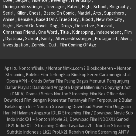
Love , Sequel , Violence , Revenge , Friendship ,
Duringcreditsstinger , Teenager , Rated , High , School , Biography ,
Serial , Killer , Ghost , Based On Comic , Martial , Arts , Superhero ,
Anime , Remake , Based On A True Story , Blood , New York City ,
Fight , Based On Novel , Dog , Drugs , Detective , Survival ,
Christmas Friend , One Word , Title , Kidnapping , Independent , Film
, Dystopia , School , Family , Aftercreditsstinger , Protagonist , Alien ,
Investigation , Zombie , Cult , Film Coming Of Age
Apa itu Nontonfilmku / Nontonfilmku.com ? Bioskopkeren – Nonton
Streaming Koleksi Film Terlengkap Bioskop keren Cara menginstall
Opera VPN – Gratis Daftar Film Paling Bagus Menurut Pengunjung
Daftar Playlist Dashboard Anggota Digital Millennium Copyright Act
(DMCA) Drama / Series Nonton Streaming Film Box Office dan
Download Film dengan Komentar Terbanyak Film Terpopuler 2 Bulan
Belakangan Ini – Nonton Streaming Download Movie Film Unggulan
Hari Ini Halaman Anggota IDLIX Streaming Film / Download Movie Sub
Indo IndoXX1 – Nonton Movie 21, Download Film INDOXX1 Ganool
LK21 IndoXX1 – Streaming Online Layarkaca21 – Nonton Streaming
Subtitle Indonesia Lk21 ProLk21 Rebahin Online Streaming ANTV