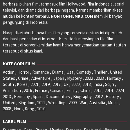
berbagai pilihan film, termasuk film Hollywood, film Indonesia, serial
televisi, dan drama dari berbagai negara. Karena memberikan akses
mudah ke konten terbaru,
NONTONFILMKU.COM
memiliki banyak
pengunjung di Indonesia.
Harap diketahui bahwa film-film yang tersedia di situs ini diperoleh
dari hasil pencarian di internet. Kami tidak menyimpan file film
tersebut di server kami dan kami hanya menyematkan tautan-tautan
tersebut di situs kami.
KATEGORI FILM
Action , Horror , Romance , Drama , Usa , Comedy , Thriller , United
States , Crime , Adventure , Japan , Mystery , 2022 , 2023 , Fantasy ,
South , Korea , 2021 , 2019 , 2017 , Uk , 2020 , 2018 , India , Sci,fi ,
Animation , 2016 , France , Canada , Family , China , 2015 , 2014 , 2024 ,
2013 , Germany , Spain , Documentary , Biography , 2012 , History ,
United , Kingdom , 2011 , Wrestling , 2009 , War , Australia , Music ,
2008 , Hong Kong , 2010
LABEL FILM
Suspense , Gore , Prison , Murder , Director , Featured , Woman ,