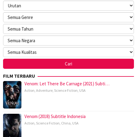
FILM TERBARU
Venom: Let There Be Carnage (2021) Subti…
Action
,
Adventure
,
Science Fiction
,
USA
Venom (2018) Subtitle Indonesia
Action
,
Science Fiction
,
China
,
USA