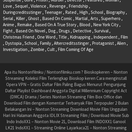
Love , Sequel , Violence , Revenge , Friendship ,
Duringcreditsstinger , Teenager , Rated , High , School , Biography ,
Serial , Killer , Ghost , Based On Comic , Martial , Arts , Superhero ,
Anime , Remake , Based On A True Story , Blood , New York City ,
Fight , Based On Novel , Dog , Drugs , Detective , Survival ,
Christmas Friend , One Word , Title , Kidnapping , Independent , Film
, Dystopia , School , Family , Aftercreditsstinger , Protagonist , Alien ,
Investigation , Zombie , Cult , Film Coming Of Age
Apa itu Nontonfilmku / Nontonfilmku.com ? Bioskopkeren – Nonton
Streaming Koleksi Film Terlengkap Bioskop keren Cara menginstall
Opera VPN – Gratis Daftar Film Paling Bagus Menurut Pengunjung
Daftar Playlist Dashboard Anggota Digital Millennium Copyright Act
(DMCA) Drama / Series Nonton Streaming Film Box Office dan
Download Film dengan Komentar Terbanyak Film Terpopuler 2 Bulan
Belakangan Ini – Nonton Streaming Download Movie Film Unggulan
Hari Ini Halaman Anggota IDLIX Streaming Film / Download Movie Sub
Indo IndoXX1 – Nonton Movie 21, Download Film INDOXX1 Ganool
LK21 IndoXX1 – Streaming Online Layarkaca21 – Nonton Streaming