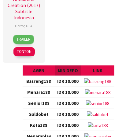
Creation (2017)
Subtitle
Indonesia
Horror
,
USA
3
Cory
TRAILER
Aug
Johnson
2017
TONTON
AGEN
MIN DEPO
LINK
Basreng188
IDR 10.000
Menara188
IDR 10.000
Senior188
IDR 10.000
Saldobet
IDR 10.000
Kota188
IDR 10.000
Menaraplay
IDR 10.000