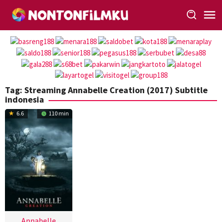
Loncat
ke
konten
Tag:
Streaming Annabelle Creation (2017) Subtitle
indonesia
6.6
110 min
Annabelle