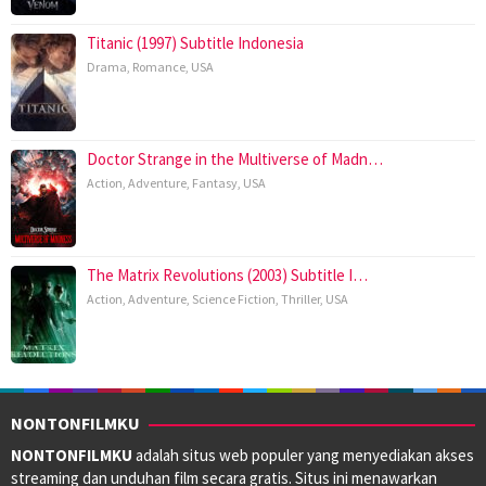
Titanic (1997) Subtitle Indonesia
Drama
,
Romance
,
USA
Doctor Strange in the Multiverse of Madn…
Action
,
Adventure
,
Fantasy
,
USA
The Matrix Revolutions (2003) Subtitle I…
Action
,
Adventure
,
Science Fiction
,
Thriller
,
USA
NONTONFILMKU
NONTONFILMKU
adalah situs web populer yang menyediakan akses
streaming dan unduhan film secara gratis. Situs ini menawarkan