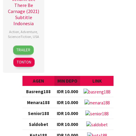
There Be
Carnage (2021)
Subtitle
Indonesia
Action
,
Adventure
,
Science Fiction
,
USA
30
Brian
TRAILER
Sep
Smrz
2021
TONTON
AGEN
MIN DEPO
LINK
Basreng188
IDR 10.000
Menara188
IDR 10.000
Senior188
IDR 10.000
Saldobet
IDR 10.000
Kota188
IDR 10.000