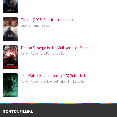
Titanic (1997) Subtitle Indonesia
Drama
,
Romance
,
USA
Doctor Strange in the Multiverse of Madn…
Action
,
Adventure
,
Fantasy
,
USA
The Matrix Revolutions (2003) Subtitle I…
Action
,
Adventure
,
Science Fiction
,
Thriller
,
USA
NONTONFILMKU