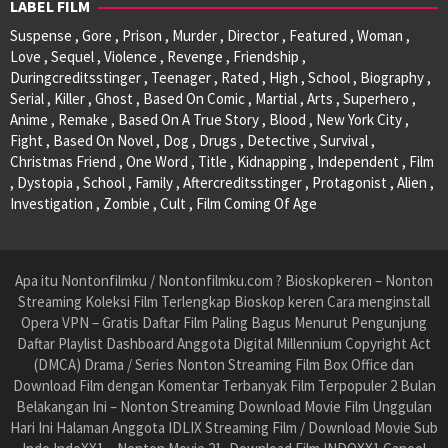
LABEL FILM
Suspense , Gore , Prison , Murder , Director , Featured , Woman ,
Love , Sequel , Violence , Revenge , Friendship ,
Duringcreditsstinger , Teenager , Rated , High , School , Biography ,
Serial , Killer , Ghost , Based On Comic , Martial , Arts , Superhero ,
Anime , Remake , Based On A True Story , Blood , New York City ,
Fight , Based On Novel , Dog , Drugs , Detective , Survival ,
Christmas Friend , One Word , Title , Kidnapping , Independent , Film
, Dystopia , School , Family , Aftercreditsstinger , Protagonist , Alien ,
Investigation , Zombie , Cult , Film Coming Of Age
Apa itu Nontonfilmku / Nontonfilmku.com ? Bioskopkeren – Nonton
Streaming Koleksi Film Terlengkap Bioskop keren Cara menginstall
Opera VPN – Gratis Daftar Film Paling Bagus Menurut Pengunjung
Daftar Playlist Dashboard Anggota Digital Millennium Copyright Act
(DMCA) Drama / Series Nonton Streaming Film Box Office dan
Download Film dengan Komentar Terbanyak Film Terpopuler 2 Bulan
Belakangan Ini – Nonton Streaming Download Movie Film Unggulan
Hari Ini Halaman Anggota IDLIX Streaming Film / Download Movie Sub