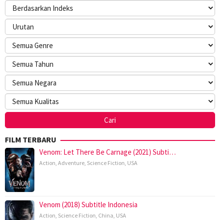
FILM TERBARU
Venom: Let There Be Carnage (2021) Subti…
Action
,
Adventure
,
Science Fiction
,
USA
Venom (2018) Subtitle Indonesia
Action
,
Science Fiction
,
China
,
USA