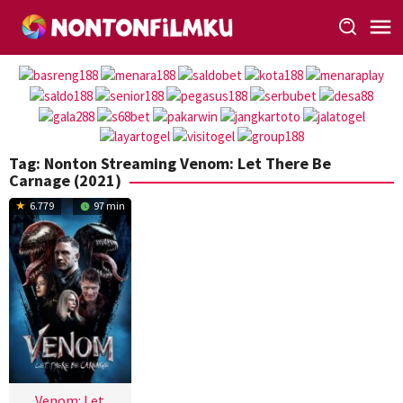
Loncat
ke
konten
Tag:
Nonton Streaming Venom: Let There Be
Carnage (2021)
6.779
97 min
Venom: Let