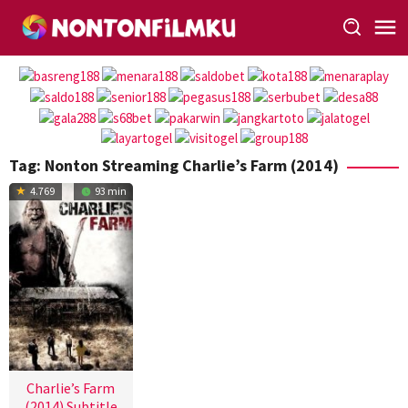
Loncat
ke
konten
Tag:
Nonton Streaming Charlie’s Farm (2014)
4.769
93 min
Charlie’s Farm
(2014) Subtitle