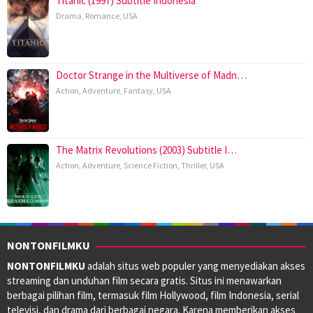
Titanic (1997) Subtitle Indonesia
Drama
,
Romance
,
USA
Doctor Strange in the Multiverse of Madn…
Action
,
Adventure
,
Fantasy
,
USA
The Matrix Revolutions (2003) Subtitle I…
Action
,
Adventure
,
Science Fiction
,
Thriller
,
USA
NONTONFILMKU
NONTONFILMKU
adalah situs web populer yang menyediakan akses
streaming dan unduhan film secara gratis. Situs ini menawarkan
berbagai pilihan film, termasuk film Hollywood, film Indonesia, serial
televisi, dan drama dari berbagai negara. Karena memberikan akses