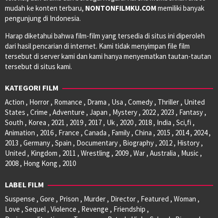
mudah ke konten terbaru,
NONTONFILMKU.COM
memiliki banyak
pengunjung di Indonesia.
Harap diketahui bahwa film-film yang tersedia di situs ini diperoleh
dari hasil pencarian di internet. Kami tidak menyimpan file film
tersebut di server kami dan kami hanya menyematkan tautan-tautan
tersebut di situs kami.
KATEGORI FILM
Action , Horror , Romance , Drama , Usa , Comedy , Thriller , United
States , Crime , Adventure , Japan , Mystery , 2022 , 2023 , Fantasy ,
South , Korea , 2021 , 2019 , 2017 , Uk , 2020 , 2018 , India , Sci,fi ,
Animation , 2016 , France , Canada , Family , China , 2015 , 2014 , 2024 ,
2013 , Germany , Spain , Documentary , Biography , 2012 , History ,
United , Kingdom , 2011 , Wrestling , 2009 , War , Australia , Music ,
2008 , Hong Kong , 2010
LABEL FILM
Suspense , Gore , Prison , Murder , Director , Featured , Woman ,
Love , Sequel , Violence , Revenge , Friendship ,