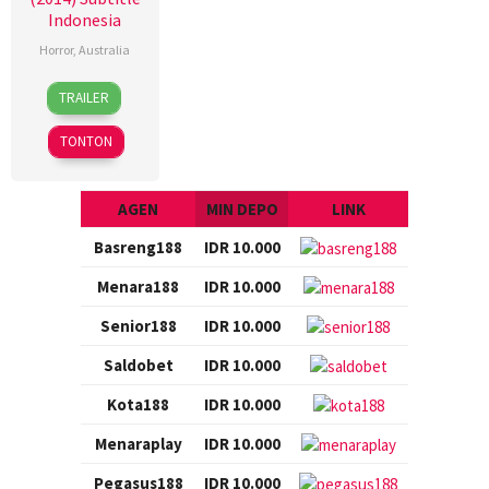
Indonesia
Horror
,
Australia
4
Chris
TRAILER
Dec
Sun
2014
TONTON
AGEN
MIN DEPO
LINK
Basreng188
IDR 10.000
Menara188
IDR 10.000
Senior188
IDR 10.000
Saldobet
IDR 10.000
Kota188
IDR 10.000
Menaraplay
IDR 10.000
Pegasus188
IDR 10.000