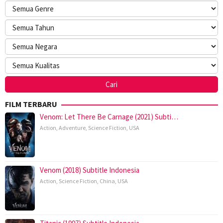
FILM TERBARU
Venom: Let There Be Carnage (2021) Subti…
Action
,
Adventure
,
Science Fiction
,
USA
Venom (2018) Subtitle Indonesia
Action
,
Science Fiction
,
China
,
USA