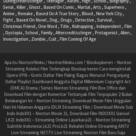
Duringcreditsstinger , Teenager , Rated , High , School , Biography ,
Serial , Killer , Ghost , Based On Comic , Martial , Arts , Superhero ,
Anime , Remake , Based On A True Story , Blood , New York City ,
Fight , Based On Novel , Dog , Drugs , Detective , Survival ,
Christmas Friend , One Word , Title , Kidnapping , Independent , Film
, Dystopia , School , Family , Aftercreditsstinger , Protagonist , Alien ,
Investigation , Zombie , Cult , Film Coming Of Age
Apa itu Nontonfilmku / Nontonfilmku.com ? Bioskopkeren – Nonton
Streaming Koleksi Film Terlengkap Bioskop keren Cara menginstall
Opera VPN – Gratis Daftar Film Paling Bagus Menurut Pengunjung
Daftar Playlist Dashboard Anggota Digital Millennium Copyright Act
(DMCA) Drama / Series Nonton Streaming Film Box Office dan
Download Film dengan Komentar Terbanyak Film Terpopuler 2 Bulan
Belakangan Ini – Nonton Streaming Download Movie Film Unggulan
Hari Ini Halaman Anggota IDLIX Streaming Film / Download Movie Sub
Indo IndoXX1 – Nonton Movie 21, Download Film INDOXX1 Ganool
LK21 IndoXX1 – Streaming Online Layarkaca21 – Nonton Streaming
Subtitle Indonesia Lk21 ProLk21 Rebahin Online Streaming ANTV
Live Streaming NET.TV Live Streaming Nonton Film Baru Saja