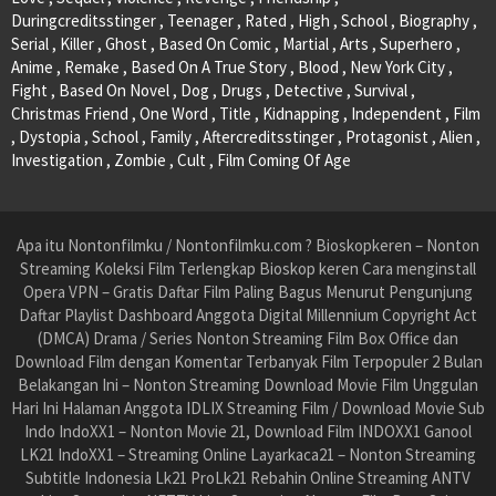
Duringcreditsstinger , Teenager , Rated , High , School , Biography ,
Serial , Killer , Ghost , Based On Comic , Martial , Arts , Superhero ,
Anime , Remake , Based On A True Story , Blood , New York City ,
Fight , Based On Novel , Dog , Drugs , Detective , Survival ,
Christmas Friend , One Word , Title , Kidnapping , Independent , Film
, Dystopia , School , Family , Aftercreditsstinger , Protagonist , Alien ,
Investigation , Zombie , Cult , Film Coming Of Age
Apa itu Nontonfilmku / Nontonfilmku.com ? Bioskopkeren – Nonton
Streaming Koleksi Film Terlengkap Bioskop keren Cara menginstall
Opera VPN – Gratis Daftar Film Paling Bagus Menurut Pengunjung
Daftar Playlist Dashboard Anggota Digital Millennium Copyright Act
(DMCA) Drama / Series Nonton Streaming Film Box Office dan
Download Film dengan Komentar Terbanyak Film Terpopuler 2 Bulan
Belakangan Ini – Nonton Streaming Download Movie Film Unggulan
Hari Ini Halaman Anggota IDLIX Streaming Film / Download Movie Sub
Indo IndoXX1 – Nonton Movie 21, Download Film INDOXX1 Ganool
LK21 IndoXX1 – Streaming Online Layarkaca21 – Nonton Streaming
Subtitle Indonesia Lk21 ProLk21 Rebahin Online Streaming ANTV