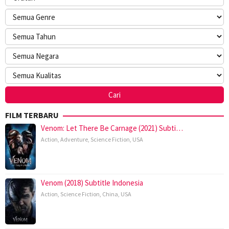
FILM TERBARU
Venom: Let There Be Carnage (2021) Subti…
Action
,
Adventure
,
Science Fiction
,
USA
Venom (2018) Subtitle Indonesia
Action
,
Science Fiction
,
China
,
USA