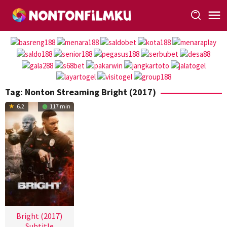
Loncat
ke
konten
Tag:
Nonton Streaming Bright (2017)
6.2
117 min
Bright (2017)
Subtitle