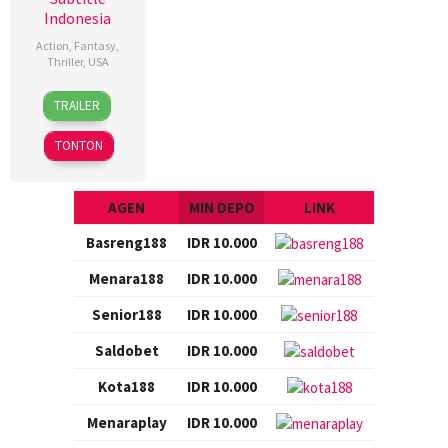
Indonesia
Action
,
Fantasy
,
Thriller
,
USA
22
Dan
TRAILER
Dec
Bradley
2017
TONTON
AGEN
MIN DEPO
LINK
Basreng188
IDR 10.000
Menara188
IDR 10.000
Senior188
IDR 10.000
Saldobet
IDR 10.000
Kota188
IDR 10.000
Menaraplay
IDR 10.000