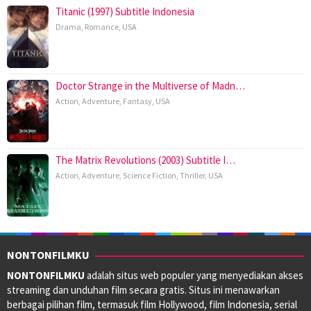
Titanic (1997) Subtitle Indonesia
Drama
,
Romance
,
USA
Doctor Strange in the Multiverse of Madn…
Action
,
Adventure
,
Fantasy
,
USA
The Matrix Revolutions (2003) Subtitle I…
Action
,
Adventure
,
Science Fiction
,
Thriller
,
USA
NONTONFILMKU
NONTONFILMKU
adalah situs web populer yang menyediakan akses
streaming dan unduhan film secara gratis. Situs ini menawarkan
berbagai pilihan film, termasuk film Hollywood, film Indonesia, serial