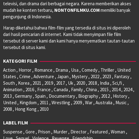
televisi, dan drama dari berbagai negara. Karena memberikan akses
mudah ke konten terbaru,
NONTONFILMKU.COM
memiliki banyak
pengunjung di Indonesia.
Harap diketahui bahwa film-film yang tersedia di situs ini diperoleh
dari hasil pencarian di internet. Kami tidak menyimpan file film
tersebut di server kami dan kami hanya menyematkan tautan-tautan
tersebut di situs kami.
KATEGORI FILM
Action , Horror , Romance , Drama , Usa , Comedy , Thriller , United
States , Crime , Adventure , Japan , Mystery , 2022 , 2023 , Fantasy ,
South , Korea , 2021 , 2019 , 2017 , Uk , 2020 , 2018 , India , Sci,fi ,
Animation , 2016 , France , Canada , Family , China , 2015 , 2014 , 2024 ,
2013 , Germany , Spain , Documentary , Biography , 2012 , History ,
United , Kingdom , 2011 , Wrestling , 2009 , War , Australia , Music ,
2008 , Hong Kong , 2010
LABEL FILM
Suspense , Gore , Prison , Murder , Director , Featured , Woman ,
Love , Sequel , Violence , Revenge , Friendship ,