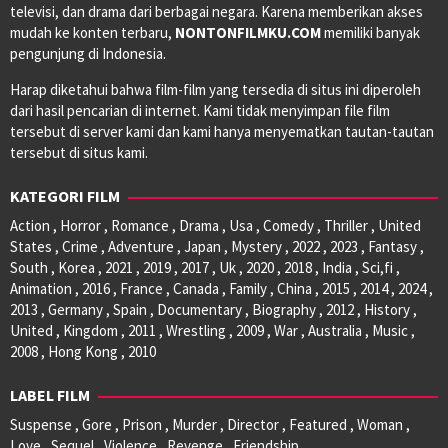
televisi, dan drama dari berbagai negara. Karena memberikan akses
mudah ke konten terbaru,
NONTONFILMKU.COM
memiliki banyak
pengunjung di Indonesia.
Harap diketahui bahwa film-film yang tersedia di situs ini diperoleh
dari hasil pencarian di internet. Kami tidak menyimpan file film
tersebut di server kami dan kami hanya menyematkan tautan-tautan
tersebut di situs kami.
KATEGORI FILM
Action , Horror , Romance , Drama , Usa , Comedy , Thriller , United
States , Crime , Adventure , Japan , Mystery , 2022 , 2023 , Fantasy ,
South , Korea , 2021 , 2019 , 2017 , Uk , 2020 , 2018 , India , Sci,fi ,
Animation , 2016 , France , Canada , Family , China , 2015 , 2014 , 2024 ,
2013 , Germany , Spain , Documentary , Biography , 2012 , History ,
United , Kingdom , 2011 , Wrestling , 2009 , War , Australia , Music ,
2008 , Hong Kong , 2010
LABEL FILM
Suspense , Gore , Prison , Murder , Director , Featured , Woman ,
Love , Sequel , Violence , Revenge , Friendship ,