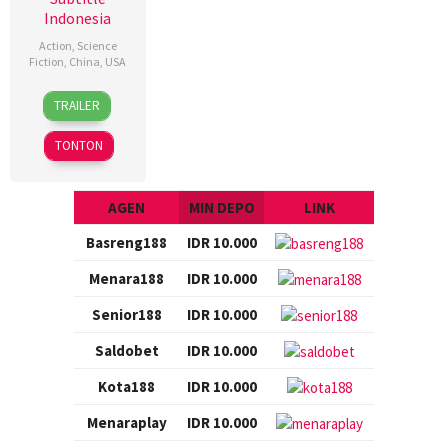
Indonesia
Action
,
Science
Fiction
,
China
,
USA
28
K.C.
TRAILER
Sep
Hodenfield
2018
TONTON
AGEN
MIN DEPO
LINK
Basreng188
IDR 10.000
Menara188
IDR 10.000
Senior188
IDR 10.000
Saldobet
IDR 10.000
Kota188
IDR 10.000
Menaraplay
IDR 10.000