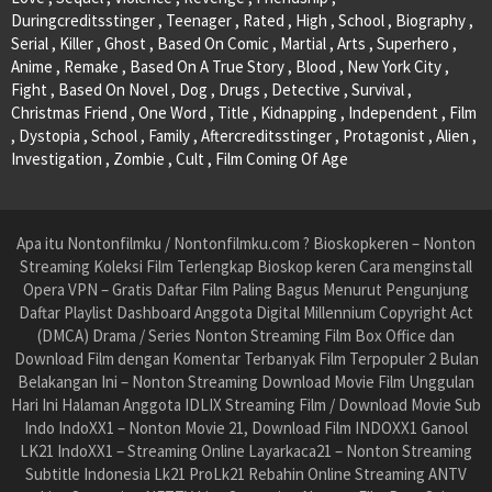
Duringcreditsstinger , Teenager , Rated , High , School , Biography ,
Serial , Killer , Ghost , Based On Comic , Martial , Arts , Superhero ,
Anime , Remake , Based On A True Story , Blood , New York City ,
Fight , Based On Novel , Dog , Drugs , Detective , Survival ,
Christmas Friend , One Word , Title , Kidnapping , Independent , Film
, Dystopia , School , Family , Aftercreditsstinger , Protagonist , Alien ,
Investigation , Zombie , Cult , Film Coming Of Age
Apa itu Nontonfilmku / Nontonfilmku.com ? Bioskopkeren – Nonton
Streaming Koleksi Film Terlengkap Bioskop keren Cara menginstall
Opera VPN – Gratis Daftar Film Paling Bagus Menurut Pengunjung
Daftar Playlist Dashboard Anggota Digital Millennium Copyright Act
(DMCA) Drama / Series Nonton Streaming Film Box Office dan
Download Film dengan Komentar Terbanyak Film Terpopuler 2 Bulan
Belakangan Ini – Nonton Streaming Download Movie Film Unggulan
Hari Ini Halaman Anggota IDLIX Streaming Film / Download Movie Sub
Indo IndoXX1 – Nonton Movie 21, Download Film INDOXX1 Ganool
LK21 IndoXX1 – Streaming Online Layarkaca21 – Nonton Streaming
Subtitle Indonesia Lk21 ProLk21 Rebahin Online Streaming ANTV