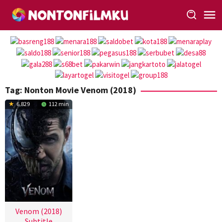
Loncat
ke
konten
Tag:
Nonton Movie Venom (2018)
6.829
112 min
Venom (2018)
Subtitle