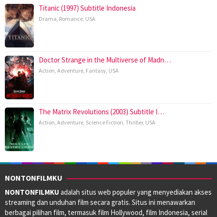
Titanic (1997) Subtitle Indonesia
Drama
,
Romance
,
USA
Doctor Strange in the Multiverse of Madn…
Action
,
Adventure
,
Fantasy
,
USA
The Matrix Revolutions (2003) Subtitle I…
Action
,
Adventure
,
Science Fiction
,
Thriller
,
USA
NONTONFILMKU
NONTONFILMKU
adalah situs web populer yang menyediakan akses
streaming dan unduhan film secara gratis. Situs ini menawarkan
berbagai pilihan film, termasuk film Hollywood, film Indonesia, serial