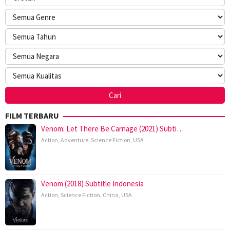
FILM TERBARU
Venom: Let There Be Carnage (2021) Subti…
Action
,
Adventure
,
Science Fiction
,
USA
Venom (2018) Subtitle Indonesia
Action
,
Science Fiction
,
China
,
USA