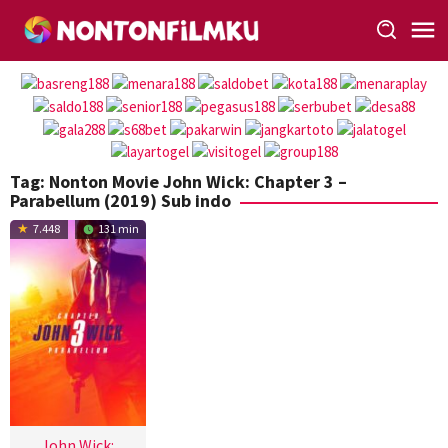
Loncat
ke
konten
Tag:
Nonton Movie John Wick: Chapter 3 –
Parabellum (2019) Sub indo
7.448
131 min
John Wick: