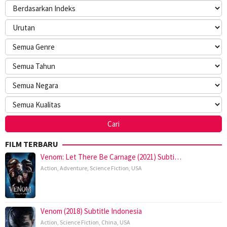
FILM TERBARU
Venom: Let There Be Carnage (2021) Subti…
Action
,
Adventure
,
Science Fiction
,
USA
Venom (2018) Subtitle Indonesia
Action
,
Science Fiction
,
China
,
USA