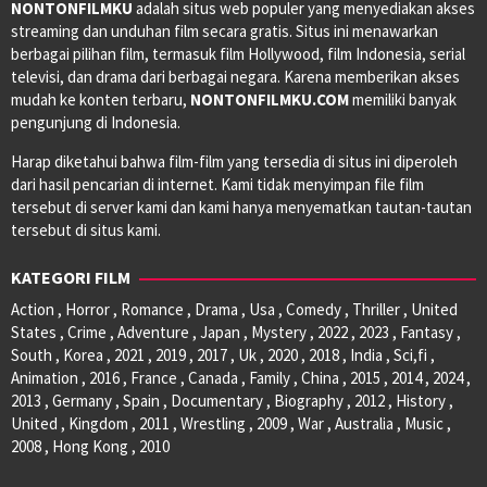
NONTONFILMKU
adalah situs web populer yang menyediakan akses
streaming dan unduhan film secara gratis. Situs ini menawarkan
berbagai pilihan film, termasuk film Hollywood, film Indonesia, serial
televisi, dan drama dari berbagai negara. Karena memberikan akses
mudah ke konten terbaru,
NONTONFILMKU.COM
memiliki banyak
pengunjung di Indonesia.
Harap diketahui bahwa film-film yang tersedia di situs ini diperoleh
dari hasil pencarian di internet. Kami tidak menyimpan file film
tersebut di server kami dan kami hanya menyematkan tautan-tautan
tersebut di situs kami.
KATEGORI FILM
Action , Horror , Romance , Drama , Usa , Comedy , Thriller , United
States , Crime , Adventure , Japan , Mystery , 2022 , 2023 , Fantasy ,
South , Korea , 2021 , 2019 , 2017 , Uk , 2020 , 2018 , India , Sci,fi ,
Animation , 2016 , France , Canada , Family , China , 2015 , 2014 , 2024 ,
2013 , Germany , Spain , Documentary , Biography , 2012 , History ,
United , Kingdom , 2011 , Wrestling , 2009 , War , Australia , Music ,
2008 , Hong Kong , 2010