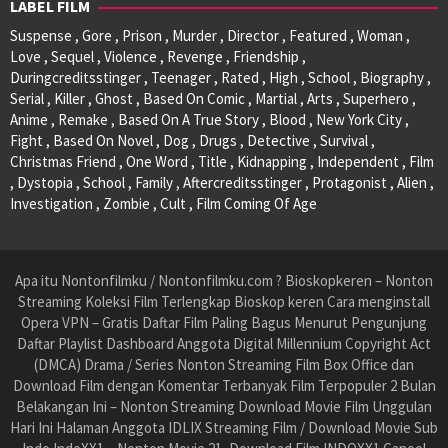
LABEL FILM
Suspense , Gore , Prison , Murder , Director , Featured , Woman ,
Love , Sequel , Violence , Revenge , Friendship ,
Duringcreditsstinger , Teenager , Rated , High , School , Biography ,
Serial , Killer , Ghost , Based On Comic , Martial , Arts , Superhero ,
Anime , Remake , Based On A True Story , Blood , New York City ,
Fight , Based On Novel , Dog , Drugs , Detective , Survival ,
Christmas Friend , One Word , Title , Kidnapping , Independent , Film
, Dystopia , School , Family , Aftercreditsstinger , Protagonist , Alien ,
Investigation , Zombie , Cult , Film Coming Of Age
Apa itu Nontonfilmku / Nontonfilmku.com ? Bioskopkeren – Nonton
Streaming Koleksi Film Terlengkap Bioskop keren Cara menginstall
Opera VPN – Gratis Daftar Film Paling Bagus Menurut Pengunjung
Daftar Playlist Dashboard Anggota Digital Millennium Copyright Act
(DMCA) Drama / Series Nonton Streaming Film Box Office dan
Download Film dengan Komentar Terbanyak Film Terpopuler 2 Bulan
Belakangan Ini – Nonton Streaming Download Movie Film Unggulan
Hari Ini Halaman Anggota IDLIX Streaming Film / Download Movie Sub