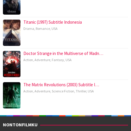
Titanic (1997) Subtitle Indonesia
Drama
,
Romance
,
USA
Doctor Strange in the Multiverse of Madn…
Action
,
Adventure
,
Fantasy
,
USA
The Matrix Revolutions (2003) Subtitle I…
Action
,
Adventure
,
Science Fiction
,
Thriller
,
USA
NONTONFILMKU