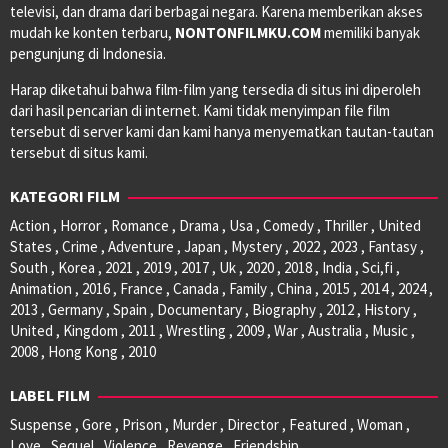
televisi, dan drama dari berbagai negara. Karena memberikan akses
mudah ke konten terbaru,
NONTONFILMKU.COM
memiliki banyak
pengunjung di Indonesia.
Harap diketahui bahwa film-film yang tersedia di situs ini diperoleh
dari hasil pencarian di internet. Kami tidak menyimpan file film
tersebut di server kami dan kami hanya menyematkan tautan-tautan
tersebut di situs kami.
KATEGORI FILM
Action , Horror , Romance , Drama , Usa , Comedy , Thriller , United
States , Crime , Adventure , Japan , Mystery , 2022 , 2023 , Fantasy ,
South , Korea , 2021 , 2019 , 2017 , Uk , 2020 , 2018 , India , Sci,fi ,
Animation , 2016 , France , Canada , Family , China , 2015 , 2014 , 2024 ,
2013 , Germany , Spain , Documentary , Biography , 2012 , History ,
United , Kingdom , 2011 , Wrestling , 2009 , War , Australia , Music ,
2008 , Hong Kong , 2010
LABEL FILM
Suspense , Gore , Prison , Murder , Director , Featured , Woman ,
Love , Sequel , Violence , Revenge , Friendship ,