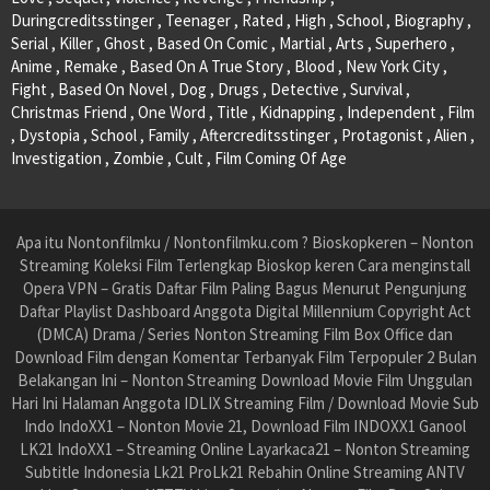
Duringcreditsstinger , Teenager , Rated , High , School , Biography ,
Serial , Killer , Ghost , Based On Comic , Martial , Arts , Superhero ,
Anime , Remake , Based On A True Story , Blood , New York City ,
Fight , Based On Novel , Dog , Drugs , Detective , Survival ,
Christmas Friend , One Word , Title , Kidnapping , Independent , Film
, Dystopia , School , Family , Aftercreditsstinger , Protagonist , Alien ,
Investigation , Zombie , Cult , Film Coming Of Age
Apa itu Nontonfilmku / Nontonfilmku.com ? Bioskopkeren – Nonton
Streaming Koleksi Film Terlengkap Bioskop keren Cara menginstall
Opera VPN – Gratis Daftar Film Paling Bagus Menurut Pengunjung
Daftar Playlist Dashboard Anggota Digital Millennium Copyright Act
(DMCA) Drama / Series Nonton Streaming Film Box Office dan
Download Film dengan Komentar Terbanyak Film Terpopuler 2 Bulan
Belakangan Ini – Nonton Streaming Download Movie Film Unggulan
Hari Ini Halaman Anggota IDLIX Streaming Film / Download Movie Sub
Indo IndoXX1 – Nonton Movie 21, Download Film INDOXX1 Ganool
LK21 IndoXX1 – Streaming Online Layarkaca21 – Nonton Streaming
Subtitle Indonesia Lk21 ProLk21 Rebahin Online Streaming ANTV