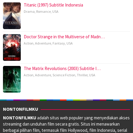
Titanic (1997) Subtitle Indonesia
Drama
,
Romance
,
USA
Doctor Strange in the Multiverse of Madn…
Action
,
Adventure
,
Fantasy
,
USA
The Matrix Revolutions (2003) Subtitle I…
Action
,
Adventure
,
Science Fiction
,
Thriller
,
USA
NONTONFILMKU
NONTONFILMKU
adalah situs web populer yang menyediakan akses
streaming dan unduhan film secara gratis. Situs ini menawarkan
berbagai pilihan film, termasuk film Hollywood, film Indonesia, serial