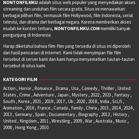
NONTONFILMKU
adalah situs web populer yang menyediakan akses
streaming dan unduhan film secara gratis. Situs ini menawarkan
berbagai pilihan film, termasuk film Hollywood, film Indonesia, serial
televisi, dan drama dari berbagai negara. Karena memberikan akses
mudah ke konten terbaru,
NONTONFILMKU.COM
memiliki banyak
pengunjung di Indonesia.
Harap diketahui bahwa film-film yang tersedia di situs ini diperoleh
dari hasil pencarian di internet. Kami tidak menyimpan file film
tersebut di server kami dan kami hanya menyematkan tautan-tautan
tersebut di situs kami.
KATEGORI FILM
Action , Horror , Romance , Drama , Usa , Comedy , Thriller , United
States , Crime , Adventure , Japan , Mystery , 2022 , 2023 , Fantasy ,
South , Korea , 2021 , 2019 , 2017 , Uk , 2020 , 2018 , India , Sci,fi ,
Animation , 2016 , France , Canada , Family , China , 2015 , 2014 , 2024 ,
2013 , Germany , Spain , Documentary , Biography , 2012 , History ,
United , Kingdom , 2011 , Wrestling , 2009 , War , Australia , Music ,
2008 , Hong Kong , 2010