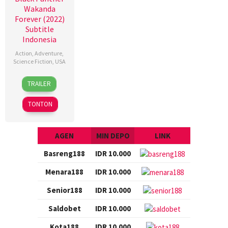
Wakanda
Forever (2022)
Subtitle
Indonesia
Action
,
Adventure
,
Science Fiction
,
USA
9
Geoffrey
TRAILER
Nov
Baumann
2022
TONTON
AGEN
MIN DEPO
LINK
Basreng188
IDR 10.000
Menara188
IDR 10.000
Senior188
IDR 10.000
Saldobet
IDR 10.000
Kota188
IDR 10.000