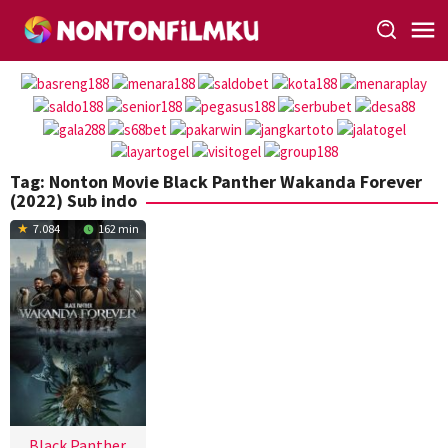
Loncat
ke
konten
Tag:
Nonton Movie Black Panther Wakanda Forever
(2022) Sub indo
7.084
162 min
Black Panther