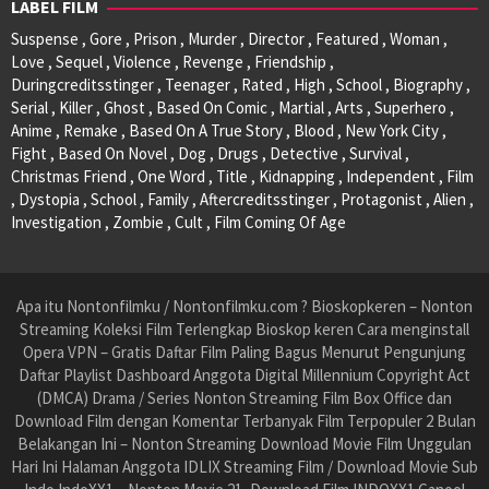
LABEL FILM
Suspense , Gore , Prison , Murder , Director , Featured , Woman ,
Love , Sequel , Violence , Revenge , Friendship ,
Duringcreditsstinger , Teenager , Rated , High , School , Biography ,
Serial , Killer , Ghost , Based On Comic , Martial , Arts , Superhero ,
Anime , Remake , Based On A True Story , Blood , New York City ,
Fight , Based On Novel , Dog , Drugs , Detective , Survival ,
Christmas Friend , One Word , Title , Kidnapping , Independent , Film
, Dystopia , School , Family , Aftercreditsstinger , Protagonist , Alien ,
Investigation , Zombie , Cult , Film Coming Of Age
Apa itu Nontonfilmku / Nontonfilmku.com ? Bioskopkeren – Nonton
Streaming Koleksi Film Terlengkap Bioskop keren Cara menginstall
Opera VPN – Gratis Daftar Film Paling Bagus Menurut Pengunjung
Daftar Playlist Dashboard Anggota Digital Millennium Copyright Act
(DMCA) Drama / Series Nonton Streaming Film Box Office dan
Download Film dengan Komentar Terbanyak Film Terpopuler 2 Bulan
Belakangan Ini – Nonton Streaming Download Movie Film Unggulan
Hari Ini Halaman Anggota IDLIX Streaming Film / Download Movie Sub