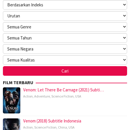
FILM TERBARU
Venom: Let There Be Carnage (2021) Subti…
Action
,
Adventure
,
Science Fiction
,
USA
Venom (2018) Subtitle Indonesia
Action
,
Science Fiction
,
China
,
USA