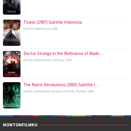
Titanic (1997) Subtitle Indonesia
Drama
,
Romance
,
USA
Doctor Strange in the Multiverse of Madn…
Action
,
Adventure
,
Fantasy
,
USA
The Matrix Revolutions (2003) Subtitle I…
Action
,
Adventure
,
Science Fiction
,
Thriller
,
USA
NONTONFILMKU