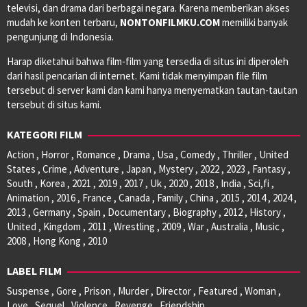
televisi, dan drama dari berbagai negara. Karena memberikan akses
mudah ke konten terbaru,
NONTONFILMKU.COM
memiliki banyak
pengunjung di Indonesia.
Harap diketahui bahwa film-film yang tersedia di situs ini diperoleh
dari hasil pencarian di internet. Kami tidak menyimpan file film
tersebut di server kami dan kami hanya menyematkan tautan-tautan
tersebut di situs kami.
KATEGORI FILM
Action , Horror , Romance , Drama , Usa , Comedy , Thriller , United
States , Crime , Adventure , Japan , Mystery , 2022 , 2023 , Fantasy ,
South , Korea , 2021 , 2019 , 2017 , Uk , 2020 , 2018 , India , Sci,fi ,
Animation , 2016 , France , Canada , Family , China , 2015 , 2014 , 2024 ,
2013 , Germany , Spain , Documentary , Biography , 2012 , History ,
United , Kingdom , 2011 , Wrestling , 2009 , War , Australia , Music ,
2008 , Hong Kong , 2010
LABEL FILM
Suspense , Gore , Prison , Murder , Director , Featured , Woman ,
Love , Sequel , Violence , Revenge , Friendship ,