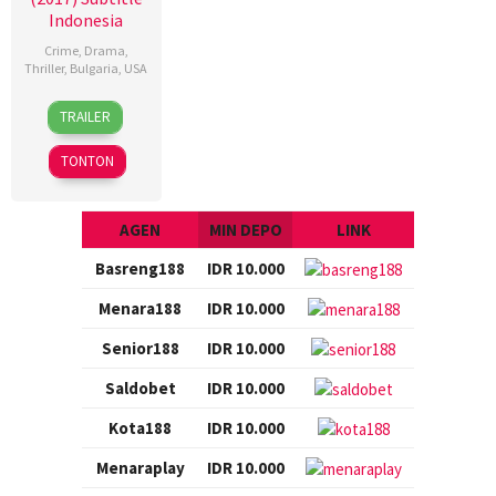
Indonesia
Crime
,
Drama
,
Thriller
,
Bulgaria
,
USA
7
Paul
TRAILER
Dec
Solet
2017
TONTON
AGEN
MIN DEPO
LINK
Basreng188
IDR 10.000
Menara188
IDR 10.000
Senior188
IDR 10.000
Saldobet
IDR 10.000
Kota188
IDR 10.000
Menaraplay
IDR 10.000