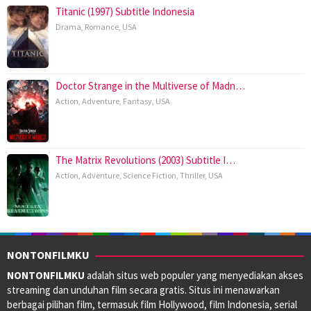
Titanic (1997) Subtitle Indonesia
Drama
,
Romance
,
USA
Doctor Strange in the Multiverse of Madn…
Action
,
Adventure
,
Fantasy
,
USA
The Matrix Revolutions (2003) Subtitle I…
Action
,
Adventure
,
Science Fiction
,
Thriller
,
USA
NONTONFILMKU
NONTONFILMKU
adalah situs web populer yang menyediakan akses
streaming dan unduhan film secara gratis. Situs ini menawarkan
berbagai pilihan film, termasuk film Hollywood, film Indonesia, serial