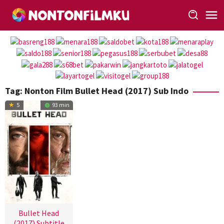
Loncat
ke
konten
Tag:
Nonton Film Bullet Head (2017) Sub Indo
5
93 min
Bullet Head
(2017) Subtitle