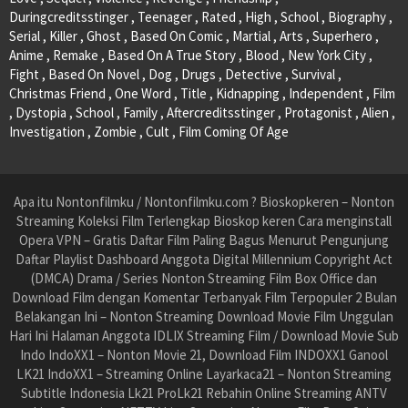
Duringcreditsstinger , Teenager , Rated , High , School , Biography ,
Serial , Killer , Ghost , Based On Comic , Martial , Arts , Superhero ,
Anime , Remake , Based On A True Story , Blood , New York City ,
Fight , Based On Novel , Dog , Drugs , Detective , Survival ,
Christmas Friend , One Word , Title , Kidnapping , Independent , Film
, Dystopia , School , Family , Aftercreditsstinger , Protagonist , Alien ,
Investigation , Zombie , Cult , Film Coming Of Age
Apa itu Nontonfilmku / Nontonfilmku.com ? Bioskopkeren – Nonton
Streaming Koleksi Film Terlengkap Bioskop keren Cara menginstall
Opera VPN – Gratis Daftar Film Paling Bagus Menurut Pengunjung
Daftar Playlist Dashboard Anggota Digital Millennium Copyright Act
(DMCA) Drama / Series Nonton Streaming Film Box Office dan
Download Film dengan Komentar Terbanyak Film Terpopuler 2 Bulan
Belakangan Ini – Nonton Streaming Download Movie Film Unggulan
Hari Ini Halaman Anggota IDLIX Streaming Film / Download Movie Sub
Indo IndoXX1 – Nonton Movie 21, Download Film INDOXX1 Ganool
LK21 IndoXX1 – Streaming Online Layarkaca21 – Nonton Streaming
Subtitle Indonesia Lk21 ProLk21 Rebahin Online Streaming ANTV