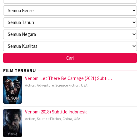
FILM TERBARU
Venom: Let There Be Carnage (2021) Subti…
Action
,
Adventure
,
Science Fiction
,
USA
Venom (2018) Subtitle Indonesia
Action
,
Science Fiction
,
China
,
USA