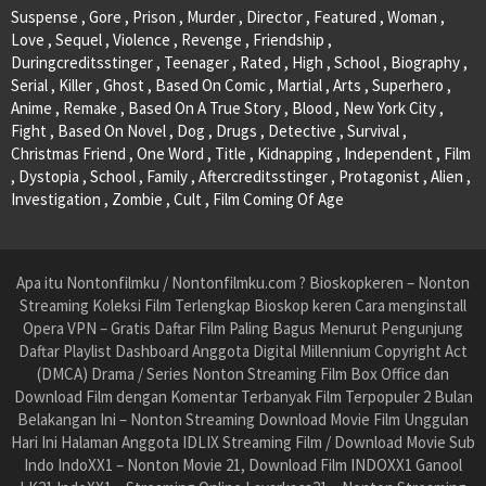
Suspense , Gore , Prison , Murder , Director , Featured , Woman ,
Love , Sequel , Violence , Revenge , Friendship ,
Duringcreditsstinger , Teenager , Rated , High , School , Biography ,
Serial , Killer , Ghost , Based On Comic , Martial , Arts , Superhero ,
Anime , Remake , Based On A True Story , Blood , New York City ,
Fight , Based On Novel , Dog , Drugs , Detective , Survival ,
Christmas Friend , One Word , Title , Kidnapping , Independent , Film
, Dystopia , School , Family , Aftercreditsstinger , Protagonist , Alien ,
Investigation , Zombie , Cult , Film Coming Of Age
Apa itu Nontonfilmku / Nontonfilmku.com ? Bioskopkeren – Nonton
Streaming Koleksi Film Terlengkap Bioskop keren Cara menginstall
Opera VPN – Gratis Daftar Film Paling Bagus Menurut Pengunjung
Daftar Playlist Dashboard Anggota Digital Millennium Copyright Act
(DMCA) Drama / Series Nonton Streaming Film Box Office dan
Download Film dengan Komentar Terbanyak Film Terpopuler 2 Bulan
Belakangan Ini – Nonton Streaming Download Movie Film Unggulan
Hari Ini Halaman Anggota IDLIX Streaming Film / Download Movie Sub
Indo IndoXX1 – Nonton Movie 21, Download Film INDOXX1 Ganool