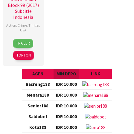
Block 99 (2017)
Subtitle
Indonesia
Action
,
Crime
,
Thriller
,
USA
23
Dave
TRAILER
Sep
Halls
2017
TONTON
AGEN
MIN DEPO
LINK
Basreng188
IDR 10.000
Menara188
IDR 10.000
Senior188
IDR 10.000
Saldobet
IDR 10.000
Kota188
IDR 10.000