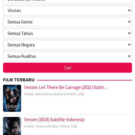
FILM TERBARU
Venom: Let There Be Carnage (2021) Subti…
Action
,
Adventure
,
Science Fiction
,
USA
Venom (2018) Subtitle Indonesia
Action
,
Science Fiction
,
China
,
USA