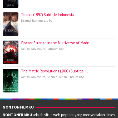
Titanic (1997) Subtitle Indonesia
Drama
,
Romance
,
USA
Doctor Strange in the Multiverse of Madn…
Action
,
Adventure
,
Fantasy
,
USA
The Matrix Revolutions (2003) Subtitle I…
Action
,
Adventure
,
Science Fiction
,
Thriller
,
USA
NONTONFILMKU
NONTONFILMKU
adalah situs web populer yang menyediakan akses