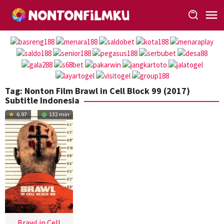
Loncat
ke
konten
Tag:
Nonton Film Brawl in Cell Block 99 (2017)
Subtitle Indonesia
6.97
132 min
Brawl in Cell