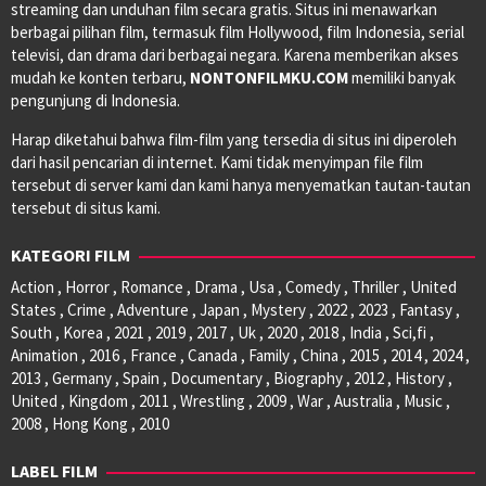
streaming dan unduhan film secara gratis. Situs ini menawarkan
berbagai pilihan film, termasuk film Hollywood, film Indonesia, serial
televisi, dan drama dari berbagai negara. Karena memberikan akses
mudah ke konten terbaru,
NONTONFILMKU.COM
memiliki banyak
pengunjung di Indonesia.
Harap diketahui bahwa film-film yang tersedia di situs ini diperoleh
dari hasil pencarian di internet. Kami tidak menyimpan file film
tersebut di server kami dan kami hanya menyematkan tautan-tautan
tersebut di situs kami.
KATEGORI FILM
Action , Horror , Romance , Drama , Usa , Comedy , Thriller , United
States , Crime , Adventure , Japan , Mystery , 2022 , 2023 , Fantasy ,
South , Korea , 2021 , 2019 , 2017 , Uk , 2020 , 2018 , India , Sci,fi ,
Animation , 2016 , France , Canada , Family , China , 2015 , 2014 , 2024 ,
2013 , Germany , Spain , Documentary , Biography , 2012 , History ,
United , Kingdom , 2011 , Wrestling , 2009 , War , Australia , Music ,
2008 , Hong Kong , 2010
LABEL FILM