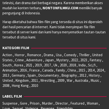
televisi, dan drama dari berbagai negara. Karena memberikan akses
mudah ke konten terbaru,
NONTONFILMKU.COM
memiliki banyak
pengunjung di Indonesia.
Harap diketahui bahwa film-film yang tersedia di situs ini diperoleh
dari hasil pencarian di internet. Kami tidak menyimpan file film
tersebut di server kami dan kami hanya menyematkan tautan-tautan
tersebut di situs kami.
KATEGORI FILM
Action , Horror , Romance , Drama , Usa , Comedy , Thriller , United
States , Crime , Adventure , Japan , Mystery , 2022 , 2023 , Fantasy ,
South , Korea , 2021 , 2019 , 2017 , Uk , 2020 , 2018 , India , Sci,fi ,
Animation , 2016 , France , Canada , Family , China , 2015 , 2014 , 2024 ,
2013 , Germany , Spain , Documentary , Biography , 2012 , History ,
United , Kingdom , 2011 , Wrestling , 2009 , War , Australia , Music ,
2008 , Hong Kong , 2010
LABEL FILM
Suspense , Gore , Prison , Murder , Director , Featured , Woman ,
Love , Sequel , Violence , Revenge , Friendship ,