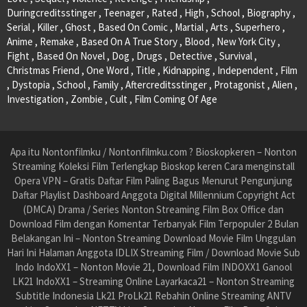
Duringcreditsstinger , Teenager , Rated , High , School , Biography ,
Serial , Killer , Ghost , Based On Comic , Martial , Arts , Superhero ,
Anime , Remake , Based On A True Story , Blood , New York City ,
Fight , Based On Novel , Dog , Drugs , Detective , Survival ,
Christmas Friend , One Word , Title , Kidnapping , Independent , Film
, Dystopia , School , Family , Aftercreditsstinger , Protagonist , Alien ,
Investigation , Zombie , Cult , Film Coming Of Age
Apa itu Nontonfilmku / Nontonfilmku.com ? Bioskopkeren – Nonton
Streaming Koleksi Film Terlengkap Bioskop keren Cara menginstall
Opera VPN – Gratis Daftar Film Paling Bagus Menurut Pengunjung
Daftar Playlist Dashboard Anggota Digital Millennium Copyright Act
(DMCA) Drama / Series Nonton Streaming Film Box Office dan
Download Film dengan Komentar Terbanyak Film Terpopuler 2 Bulan
Belakangan Ini – Nonton Streaming Download Movie Film Unggulan
Hari Ini Halaman Anggota IDLIX Streaming Film / Download Movie Sub
Indo IndoXX1 – Nonton Movie 21, Download Film INDOXX1 Ganool
LK21 IndoXX1 – Streaming Online Layarkaca21 – Nonton Streaming
Subtitle Indonesia Lk21 ProLk21 Rebahin Online Streaming ANTV