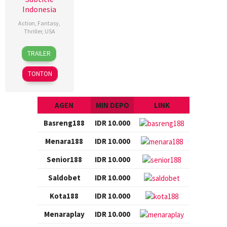
Indonesia
Action
,
Fantasy
,
Thriller
,
USA
22
Dan
TRAILER
Dec
Bradley
2017
TONTON
AGEN
MIN DEPO
LINK
Basreng188
IDR 10.000
Menara188
IDR 10.000
Senior188
IDR 10.000
Saldobet
IDR 10.000
Kota188
IDR 10.000
Menaraplay
IDR 10.000