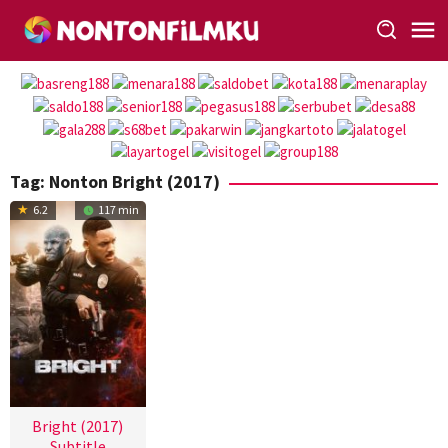
Loncat
ke
konten
Tag:
Nonton Bright (2017)
6.2
117 min
Bright (2017)
Subtitle