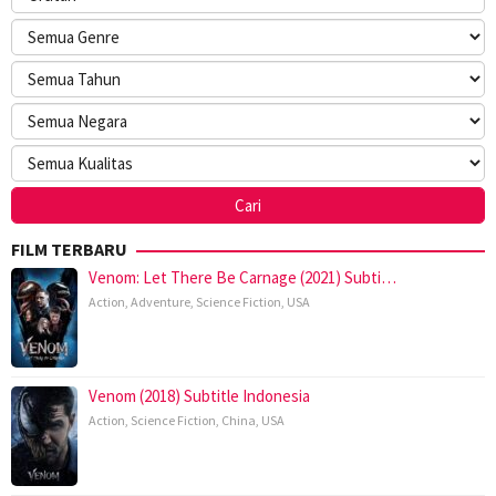
FILM TERBARU
Venom: Let There Be Carnage (2021) Subti…
Action
,
Adventure
,
Science Fiction
,
USA
Venom (2018) Subtitle Indonesia
Action
,
Science Fiction
,
China
,
USA