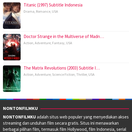
Titanic (1997) Subtitle Indonesia
Drama
,
Romance
,
USA
Doctor Strange in the Multiverse of Madn…
Action
,
Adventure
,
Fantasy
,
USA
The Matrix Revolutions (2003) Subtitle I…
Action
,
Adventure
,
Science Fiction
,
Thriller
,
USA
NONTONFILMKU
NONTONFILMKU
adalah situs web populer yang menyediakan akses
streaming dan unduhan film secara gratis. Situs ini menawarkan
berbagai pilihan film, termasuk film Hollywood, film Indonesia, serial