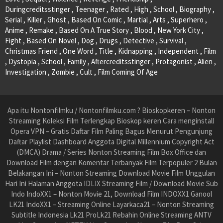
Duringcreditsstinger , Teenager , Rated , High , School , Biography ,
Serial , Killer , Ghost , Based On Comic , Martial , Arts , Superhero ,
Anime , Remake , Based On A True Story , Blood , New York City ,
Fight , Based On Novel , Dog , Drugs , Detective , Survival ,
Christmas Friend , One Word , Title , Kidnapping , Independent , Film
, Dystopia , School , Family , Aftercreditsstinger , Protagonist , Alien ,
Investigation , Zombie , Cult , Film Coming Of Age
Apa itu Nontonfilmku / Nontonfilmku.com ? Bioskopkeren – Nonton
Streaming Koleksi Film Terlengkap Bioskop keren Cara menginstall
Opera VPN – Gratis Daftar Film Paling Bagus Menurut Pengunjung
Daftar Playlist Dashboard Anggota Digital Millennium Copyright Act
(DMCA) Drama / Series Nonton Streaming Film Box Office dan
Download Film dengan Komentar Terbanyak Film Terpopuler 2 Bulan
Belakangan Ini – Nonton Streaming Download Movie Film Unggulan
Hari Ini Halaman Anggota IDLIX Streaming Film / Download Movie Sub
Indo IndoXX1 – Nonton Movie 21, Download Film INDOXX1 Ganool
LK21 IndoXX1 – Streaming Online Layarkaca21 – Nonton Streaming
Subtitle Indonesia Lk21 ProLk21 Rebahin Online Streaming ANTV