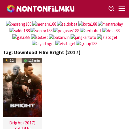
Loncat
ke
konten
Tag:
Download Film Bright (2017)
6.2
117 min
Bright (2017)
Subtitle