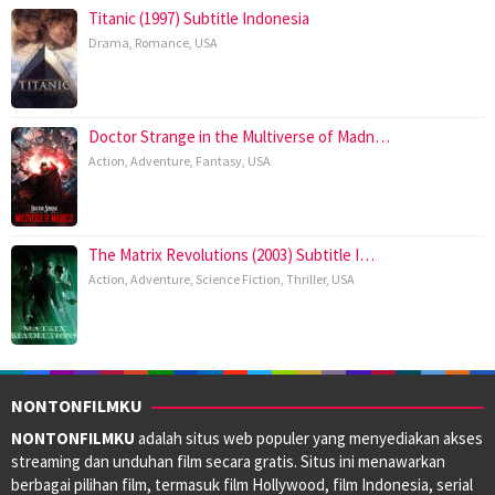
Titanic (1997) Subtitle Indonesia
Drama
,
Romance
,
USA
Doctor Strange in the Multiverse of Madn…
Action
,
Adventure
,
Fantasy
,
USA
The Matrix Revolutions (2003) Subtitle I…
Action
,
Adventure
,
Science Fiction
,
Thriller
,
USA
NONTONFILMKU
NONTONFILMKU
adalah situs web populer yang menyediakan akses
streaming dan unduhan film secara gratis. Situs ini menawarkan
berbagai pilihan film, termasuk film Hollywood, film Indonesia, serial