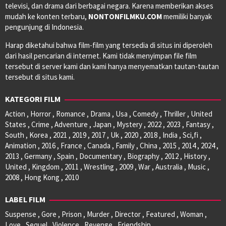
televisi, dan drama dari berbagai negara. Karena memberikan akses
mudah ke konten terbaru,
NONTONFILMKU.COM
memiliki banyak
pengunjung di Indonesia.
Harap diketahui bahwa film-film yang tersedia di situs ini diperoleh
dari hasil pencarian di internet. Kami tidak menyimpan file film
tersebut di server kami dan kami hanya menyematkan tautan-tautan
tersebut di situs kami.
KATEGORI FILM
Action , Horror , Romance , Drama , Usa , Comedy , Thriller , United
States , Crime , Adventure , Japan , Mystery , 2022 , 2023 , Fantasy ,
South , Korea , 2021 , 2019 , 2017 , Uk , 2020 , 2018 , India , Sci,fi ,
Animation , 2016 , France , Canada , Family , China , 2015 , 2014 , 2024 ,
2013 , Germany , Spain , Documentary , Biography , 2012 , History ,
United , Kingdom , 2011 , Wrestling , 2009 , War , Australia , Music ,
2008 , Hong Kong , 2010
LABEL FILM
Suspense , Gore , Prison , Murder , Director , Featured , Woman ,
Love , Sequel , Violence , Revenge , Friendship ,