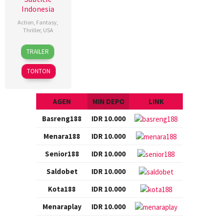
Indonesia
Action
,
Fantasy
,
Thriller
,
USA
22
Dan
TRAILER
Dec
Bradley
2017
TONTON
AGEN
MIN DEPO
LINK
Basreng188
IDR 10.000
Menara188
IDR 10.000
Senior188
IDR 10.000
Saldobet
IDR 10.000
Kota188
IDR 10.000
Menaraplay
IDR 10.000