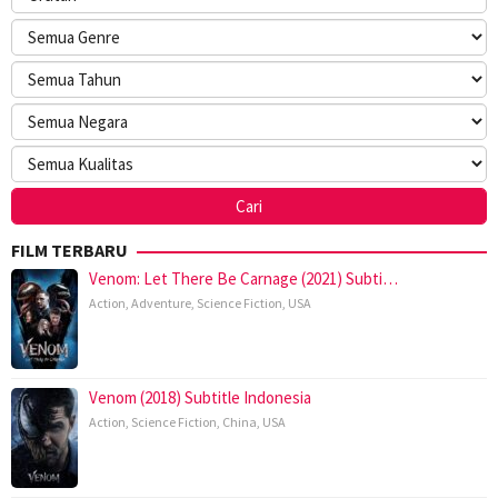
FILM TERBARU
Venom: Let There Be Carnage (2021) Subti…
Action
,
Adventure
,
Science Fiction
,
USA
Venom (2018) Subtitle Indonesia
Action
,
Science Fiction
,
China
,
USA