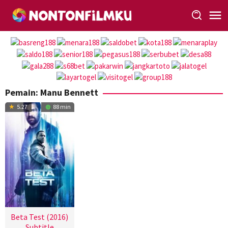
Loncat
ke
konten
Pemain:
Manu Bennett
5.27
88 min
Beta Test (2016)
Subtitle