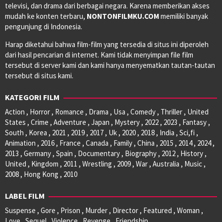
televisi, dan drama dari berbagai negara. Karena memberikan akses
mudah ke konten terbaru,
NONTONFILMKU.COM
memiliki banyak
pengunjung di Indonesia.
Harap diketahui bahwa film-film yang tersedia di situs ini diperoleh
dari hasil pencarian di internet. Kami tidak menyimpan file film
tersebut di server kami dan kami hanya menyematkan tautan-tautan
tersebut di situs kami.
KATEGORI FILM
Action , Horror , Romance , Drama , Usa , Comedy , Thriller , United
States , Crime , Adventure , Japan , Mystery , 2022 , 2023 , Fantasy ,
South , Korea , 2021 , 2019 , 2017 , Uk , 2020 , 2018 , India , Sci,fi ,
Animation , 2016 , France , Canada , Family , China , 2015 , 2014 , 2024 ,
2013 , Germany , Spain , Documentary , Biography , 2012 , History ,
United , Kingdom , 2011 , Wrestling , 2009 , War , Australia , Music ,
2008 , Hong Kong , 2010
LABEL FILM
Suspense , Gore , Prison , Murder , Director , Featured , Woman ,
Love , Sequel , Violence , Revenge , Friendship ,