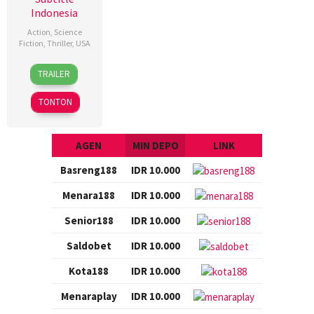
Indonesia
Action
,
Science
Fiction
,
Thriller
,
USA
22
Nicholas
TRAILER
Jul
Gyeney
2016
TONTON
AGEN
MIN DEPO
LINK
Basreng188
IDR 10.000
Menara188
IDR 10.000
Senior188
IDR 10.000
Saldobet
IDR 10.000
Kota188
IDR 10.000
Menaraplay
IDR 10.000