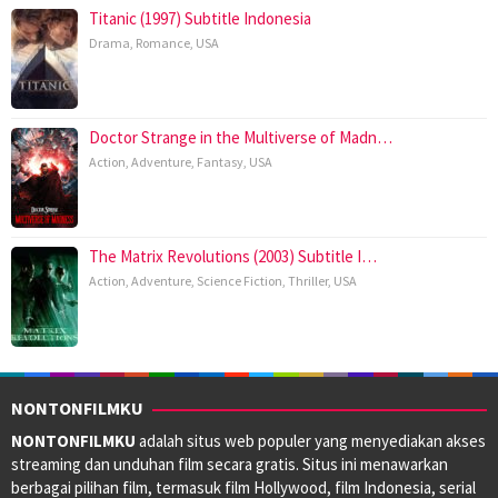
Titanic (1997) Subtitle Indonesia
Drama
,
Romance
,
USA
Doctor Strange in the Multiverse of Madn…
Action
,
Adventure
,
Fantasy
,
USA
The Matrix Revolutions (2003) Subtitle I…
Action
,
Adventure
,
Science Fiction
,
Thriller
,
USA
NONTONFILMKU
NONTONFILMKU
adalah situs web populer yang menyediakan akses
streaming dan unduhan film secara gratis. Situs ini menawarkan
berbagai pilihan film, termasuk film Hollywood, film Indonesia, serial