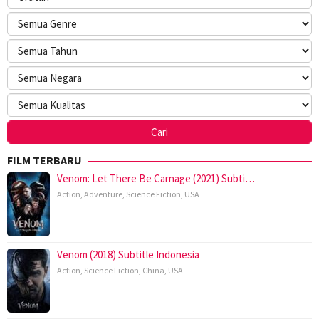
FILM TERBARU
Venom: Let There Be Carnage (2021) Subti…
Action
,
Adventure
,
Science Fiction
,
USA
Venom (2018) Subtitle Indonesia
Action
,
Science Fiction
,
China
,
USA