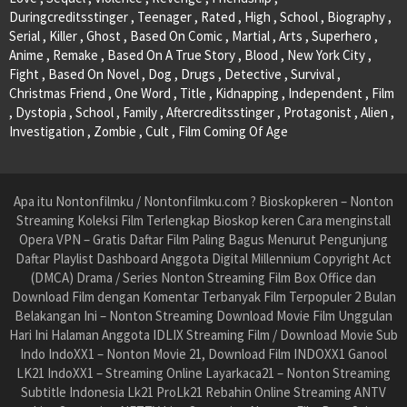
Duringcreditsstinger , Teenager , Rated , High , School , Biography ,
Serial , Killer , Ghost , Based On Comic , Martial , Arts , Superhero ,
Anime , Remake , Based On A True Story , Blood , New York City ,
Fight , Based On Novel , Dog , Drugs , Detective , Survival ,
Christmas Friend , One Word , Title , Kidnapping , Independent , Film
, Dystopia , School , Family , Aftercreditsstinger , Protagonist , Alien ,
Investigation , Zombie , Cult , Film Coming Of Age
Apa itu Nontonfilmku / Nontonfilmku.com ? Bioskopkeren – Nonton
Streaming Koleksi Film Terlengkap Bioskop keren Cara menginstall
Opera VPN – Gratis Daftar Film Paling Bagus Menurut Pengunjung
Daftar Playlist Dashboard Anggota Digital Millennium Copyright Act
(DMCA) Drama / Series Nonton Streaming Film Box Office dan
Download Film dengan Komentar Terbanyak Film Terpopuler 2 Bulan
Belakangan Ini – Nonton Streaming Download Movie Film Unggulan
Hari Ini Halaman Anggota IDLIX Streaming Film / Download Movie Sub
Indo IndoXX1 – Nonton Movie 21, Download Film INDOXX1 Ganool
LK21 IndoXX1 – Streaming Online Layarkaca21 – Nonton Streaming
Subtitle Indonesia Lk21 ProLk21 Rebahin Online Streaming ANTV